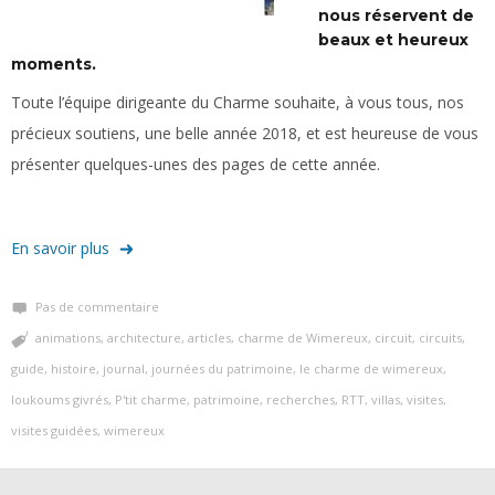
nous réservent de
beaux et heureux
moments.
Toute l’équipe dirigeante du Charme souhaite, à vous tous, nos
précieux soutiens, une belle année 2018, et est heureuse de vous
présenter quelques-unes des pages de cette année.
En savoir plus
Pas de commentaire
animations
,
architecture
,
articles
,
charme de Wimereux
,
circuit
,
circuits
,
guide
,
histoire
,
journal
,
journées du patrimoine
,
le charme de wimereux
,
loukoums givrés
,
P'tit charme
,
patrimoine
,
recherches
,
RTT
,
villas
,
visites
,
visites guidées
,
wimereux